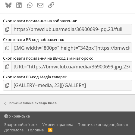
Bluesky
LinkedIn
WhatsApp
E-mail
Посилання
Скопіювати посилання на зображення
Скопіювати BB-код зображення
Скопіювати посилання на BB-код з мініатюрою
Скопіювати BB-код Медіа галереї
bmw наличие склада Киев
Українська
Зворотній зв'язок
Умови і правила
Політика конфіденційності
Дoпoмoга
Головна
R
S