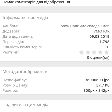
Немає коментарів для відображення.
я
Інформація про медіа
Альбом
bmw наличие склада Киев
Додав(ла)
VMOTOR
Дата додавання
09.08.2019
Переглядів
1,798
Кількість коментарів
0
0
Рейтинг
.
0 оцінки(ок)
0
0
з
Метадані зображення
і
р
Назва файлу
36900699.jpg
к
Розмір файлу
37.7 КБ
а
Розміри
800px x 342px
(
)
Поділитися цим медіа