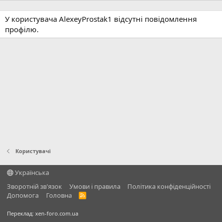
У користувача AlexeyProstak1 відсутні повідомлення
профілю.
Користувачі
Українська
Зворотній зв'язок
Умови і правила
Політика конфіденційності
Дoпoмoга
Головна
R
S
S
Переклад:
xen-foro.com.ua