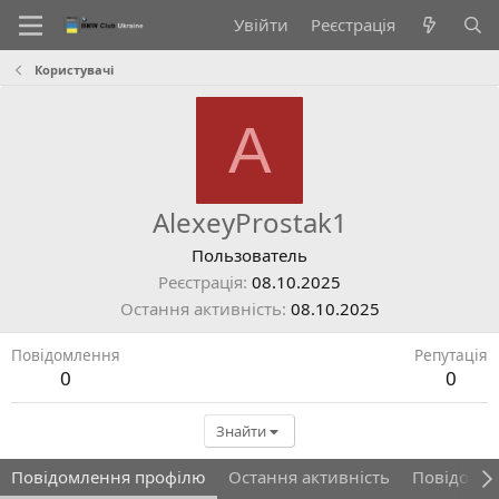
Увійти
Реєстрація
Користувачі
A
AlexeyProstak1
Пользователь
Реєстрація
08.10.2025
Остання активність
08.10.2025
Повідомлення
Репутація
0
0
Знайти
Повідомлення профілю
Остання активність
Повідомл