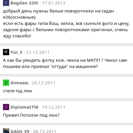
Bogdan 320i
17.01.2012
B
добрый день нужны белые поворотники на седан
е36(основные)
если есть фары типа бош, хелла, зкв скиньте фото и цену,
задние фары с белыми поворотниками оригинал, очень
жду спасибо!
Yur_5
21.12.2011
А как бы увидеть фотку кож. чехла на МКПП ? Чехол сам-
пошива или приехал "оттуда" на машинке?
dimasss
20.12.2011
D
стеля під люк
DiplomatTM
19.12.2011
D
Привет.Потолок под люк?
GASH_39
08.12.2011