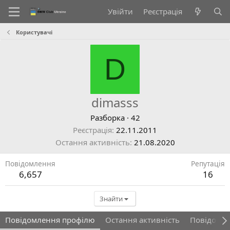
Увійти
Реєстрація
Користувачі
D
dimasss
Разборка
·
42
Реєстрація
22.11.2011
Остання активність
21.08.2020
Повідомлення
Репутація
6,657
16
Знайти
Повідомлення профілю
Остання активність
Повідомл