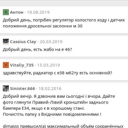
Антон
18.08.2019
А
Добрий день, потрібен регулятор холостого ходу і датчик
положення дросельноі заслонки м 30
Cassius Clay
20.03.2019
Добрый день, есть жабо на е 46?
Vitaliy_735
15.03.2019
V
здравствуйте, радиатор с е38 м62ту есть основной?
Sinister.666
18.02.2016
Добрий вечір. Я дзвонив вам сьогодні і вчора. Дайте
фото глянути Правий-Лівий кронштейн заднього
бампера Е34, якщо є в хорошому стані.
Почистіть папку з Вхідними повідомленнями !
dimasss превысил(а) максимальный объём сохранённых