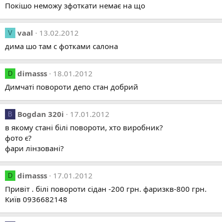
Покішо неможу зфоткати немає на що
vaal
13.02.2012
V
дима шо там с фотками салона
dimasss
18.01.2012
D
Димчаті повороти депо стан добрий
Bogdan 320i
17.01.2012
B
в якому стані білі повороти, хто виробник?
фото є?
фари лінзовані?
dimasss
17.01.2012
D
Привіт . білі повороти сідан -200 грн. фаризкв-800 грн.
Київ 0936682148