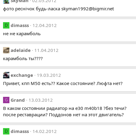
SkyMan
02.05.2012
фото реснічок будь-ласка skyman1992@bigmir.net
dimasss
12.04.2012
D
не не карамболь
adelaide
11.04.2012
карамболь ты????
exchange
19.03.2012
Привет, кпп М50 есть?? Какое состояние? Люфта нет?
Grand
13.03.2012
G
В каком состоянии радиатор на e30 m40b18 ?без течи?
после реставрации? Поддонов нет на этот двигатель?
dimasss
14.02.2012
D