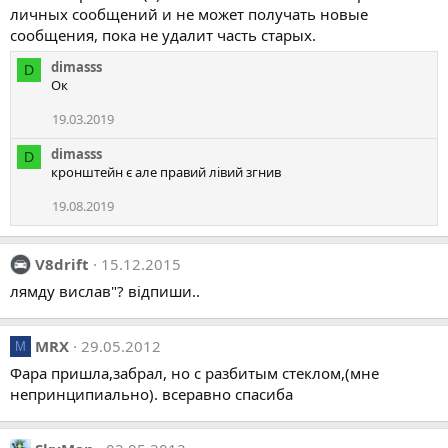
личных сообщений и не может получать новые
сообщения, пока не удалит часть старых.
dimasss
D
Ок
19.03.2019
dimasss
D
кронштейн є але правий лівий згнив
19.08.2019
V8drift
15.12.2015
лямду вислав"? відпиши..
MRX
29.05.2012
M
Фара пришла,забрал, но с разбитым стеклом,(мне
непринципиально). всеравно спасиба