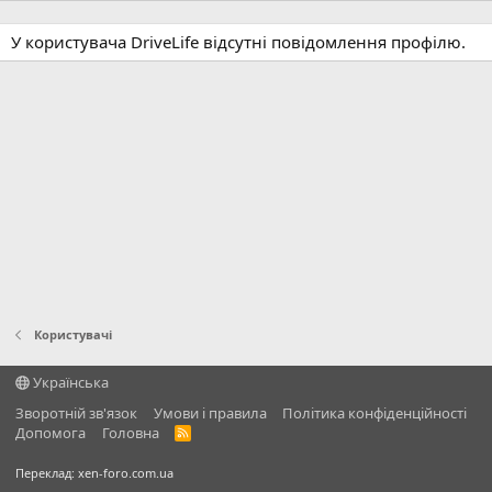
У користувача DriveLife відсутні повідомлення профілю.
Користувачі
Українська
Зворотній зв'язок
Умови і правила
Політика конфіденційності
Дoпoмoга
Головна
R
S
S
Переклад:
xen-foro.com.ua