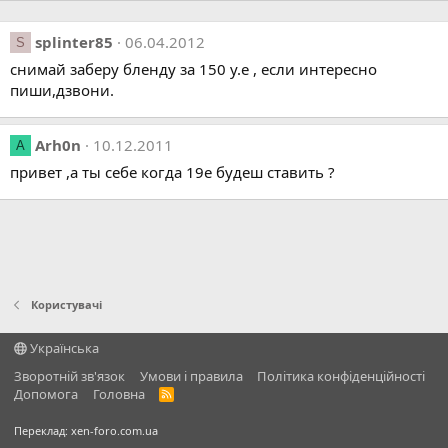
splinter85
06.04.2012
S
снимай заберу бленду за 150 у.е , если интересно
пиши,дзвони.
Arh0n
10.12.2011
A
привет ,а ты себе когда 19е будеш ставить ?
Користувачі
Українська
Зворотній зв'язок
Умови і правила
Політика конфіденційності
Дoпoмoга
Головна
R
S
S
Переклад:
xen-foro.com.ua