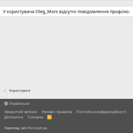
У користувача Oleg_Mors відсутні повідомлення профілю.
Користувачі
Українська
Зворотній зв'язок
Умови і правила
Політика конфіденційності
Дoпoмoга
Головна
R
S
S
Переклад:
xen-foro.com.ua