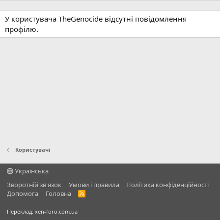
У користувача TheGenocide відсутні повідомлення
профілю.
Користувачі
Українська
Зворотній зв'язок
Умови і правила
Політика конфіденційності
Дoпoмoга
Головна
R
S
S
Переклад:
xen-foro.com.ua