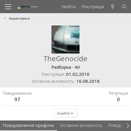
Увійти
Реєстрація
Користувачі
TheGenocide
Разборка
·
40
Реєстрація
01.02.2016
Остання активність
16.08.2018
Повідомлення
Репутація
97
0
Знайти
Повідомлення профілю
Остання активність
Повідомл