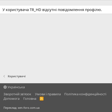
У користувача TR_HD відсутні повідомлення профілю.
Користувачі
Українська
Зворотній зв'язок
Умови і правила
Політика конфіденційності
Дoпoмoга
Головна
R
S
S
Переклад:
xen-foro.com.ua