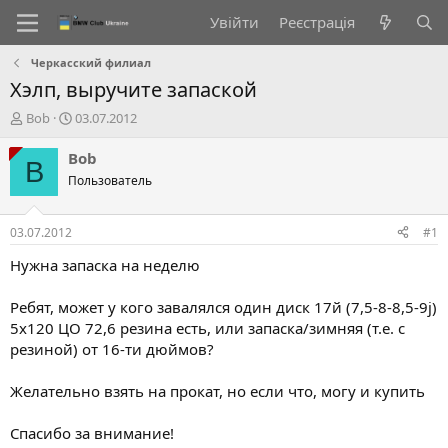
Увійти
Реєстрація
Черкасский филиал
Хэлп, выручите запаской
А
Д
Bob
03.07.2012
в
а
т
т
Bob
B
о
а
Пользователь
р
с
т
т
е
в
03.07.2012
#1
м
о
и
р
Нужна запаска на неделю
е
н
Ребят, может у кого завалялся один диск 17й (7,5-8-8,5-9j)
н
5х120 ЦО 72,6 резина есть, или запаска/зимняя (т.е. с
я
резиной) от 16-ти дюймов?
Желательно взять на прокат, но если что, могу и купить
Спасибо за внимание!