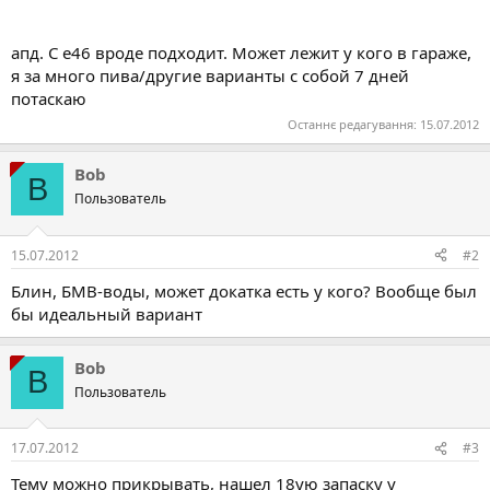
апд. С е46 вроде подходит. Может лежит у кого в гараже,
я за много пива/другие варианты с собой 7 дней
потаскаю
Останнє редагування:
15.07.2012
Bob
B
Пользователь
15.07.2012
#2
Блин, БМВ-воды, может докатка есть у кого? Вообще был
бы идеальный вариант
Bob
B
Пользователь
17.07.2012
#3
Тему можно прикрывать, нашел 18ую запаску у