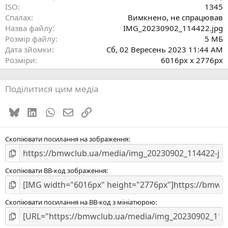
ISO
1345
)
Спалах
Вимкнено, не спрацював
Назва файлу
IMG_20230902_114422.jpg
Розмір файлу
5 MБ
Дата зйомки
Сб, 02 Вересень 2023 11:44 AM
Розміри
6016px x 2776px
Поділитися цим медіа
Bluesky
LinkedIn
WhatsApp
E-mail
Посилання
Скопіювати посилання на зображення
Скопіювати BB-код зображення
Скопіювати посилання на BB-код з мініатюрою