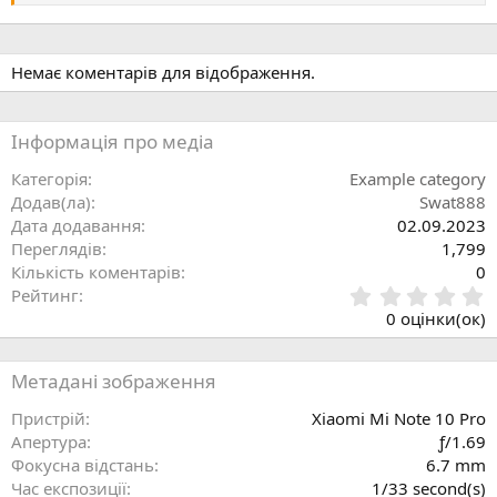
н
я
Немає коментарів для відображення.
Інформація про медіа
Категорія
Example category
Додав(ла)
Swat888
Дата додавання
02.09.2023
Переглядів
1,799
Кількість коментарів
0
0
Рейтинг
.
0 оцінки(ок)
0
0
з
Метадані зображення
і
р
Пристрій
Xiaomi Mi Note 10 Pro
к
Aпертура
ƒ/1.69
а
Фокусна відстань
6.7 mm
(
Час експозиції
1/33 second(s)