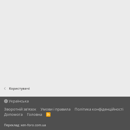
Користувачі
Українська
Зворотній зв'язок
Умови і правила
Політика конфіденційності
Дoпoмoга
Головна
R
S
S
Переклад:
xen-foro.com.ua