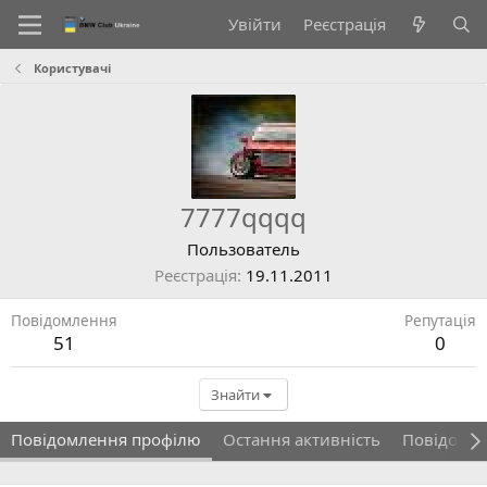
Увійти
Реєстрація
Користувачі
7777qqqq
Пользователь
Реєстрація
19.11.2011
Повідомлення
Репутація
51
0
Знайти
Повідомлення профілю
Остання активність
Повідомл