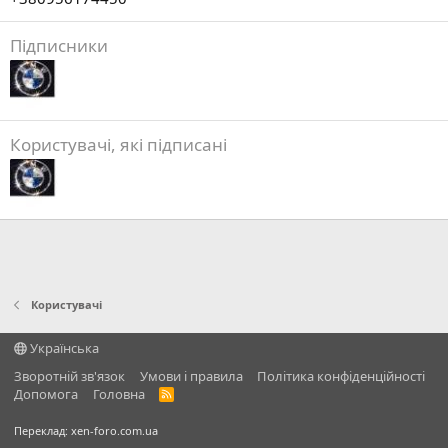
Підписники
Користувачі, які підписані
Користувачі
Українська
Зворотній зв'язок
Умови і правила
Політика конфіденційності
Дoпoмoга
Головна
R
S
S
Переклад:
xen-foro.com.ua