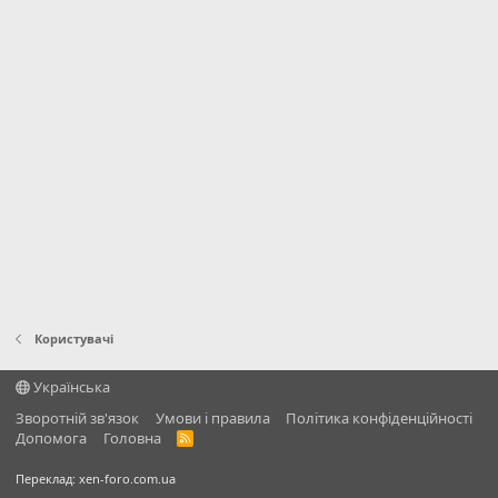
Користувачі
Українська
Зворотній зв'язок
Умови і правила
Політика конфіденційності
Дoпoмoга
Головна
R
S
S
Переклад:
xen-foro.com.ua