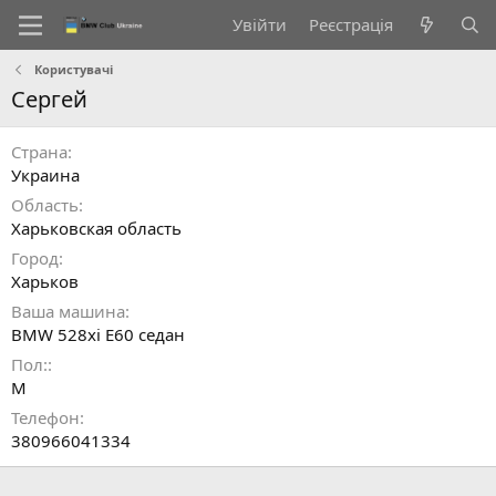
Увійти
Реєстрація
Користувачі
Cергей
Страна
Украина
Область
Харьковская область
Город
Харьков
Ваша машина
BMW 528xi E60 cедан
Пол:
М
Телефон
380966041334