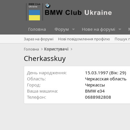
Головна
Форум
Нове на форумі
Зараз на форумі
Нові повідомлення профілю
Пошук п
Головна
Користувачі
Cherkasskuy
День народження
15.03.1997 (Вік: 29)
Область
Черкасская область
Город
Черкассы
Ваша машина
BMW e34
Телефон
0688982808