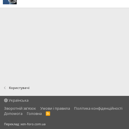
Користувачі
Українська
Зворотній зв'язок
Умови і правила
Політика конфіденційності
Дoпoмoга
Головна
R
S
S
Переклад:
xen-foro.com.ua