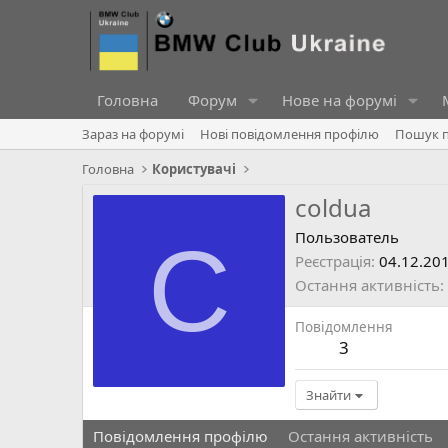
Головна
Форум
Нове на форумі
Зараз на форумі
Нові повідомлення профілю
Пошук п
Головна
Користувачі
coldua
C
Пользователь
Реєстрація
04.12.20
Остання активність
Повідомлення
3
Знайти
Повідомлення профілю
Остання активність