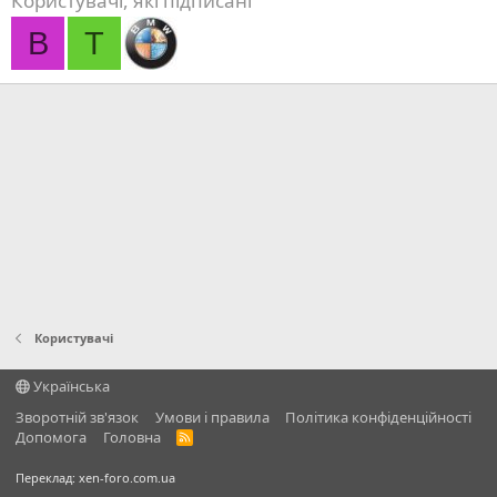
Користувачі, які підписані
B
T
Користувачі
Українська
Зворотній зв'язок
Умови і правила
Політика конфіденційності
Дoпoмoга
Головна
R
S
S
Переклад:
xen-foro.com.ua