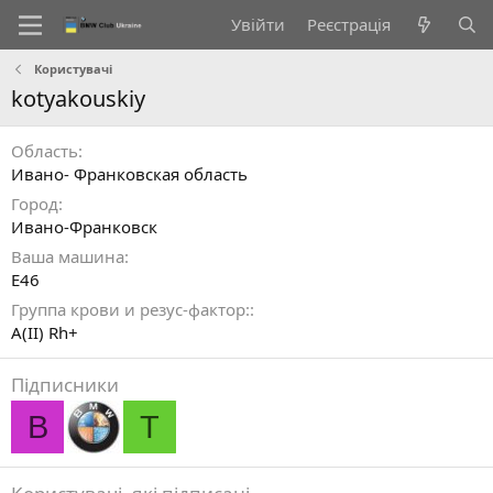
Увійти
Реєстрація
Користувачі
kotyakouskiy
Область
Ивано- Франковская область
Город
Ивано-Франковск
Ваша машина
E46
Группа крови и резус-фактор:
A(II) Rh+
Підписники
B
T