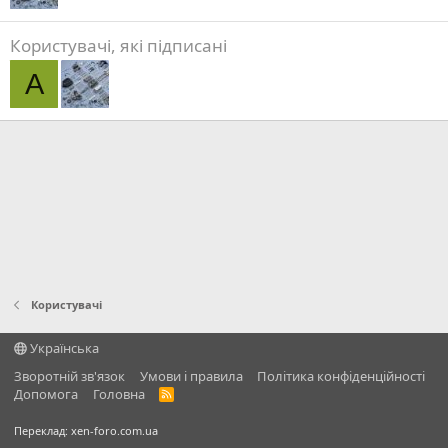
Користувачі, які підписані
A
Користувачі
Українська
Зворотній зв'язок
Умови і правила
Політика конфіденційності
Дoпoмoга
Головна
R
S
S
Переклад:
xen-foro.com.ua