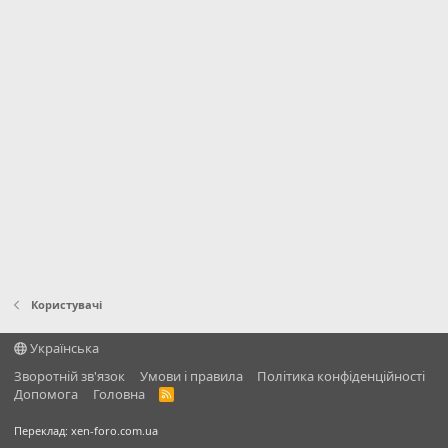
Користувачі
Українська
Зворотній зв'язок
Умови і правила
Політика конфіденційності
Дoпoмoга
Головна
R
S
S
Переклад:
xen-foro.com.ua