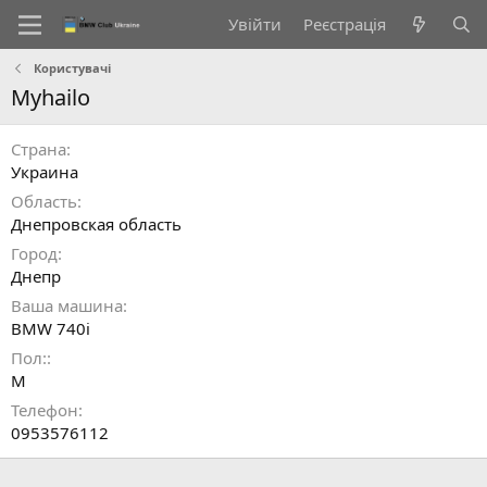
Увійти
Реєстрація
Користувачі
Myhailo
Страна
Украина
Область
Днепровская область
Город
Днепр
Ваша машина
BMW 740i
Пол:
М
Телефон
0953576112