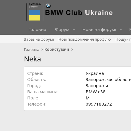
Головна
Форум
Нове на форумі
Зараз на форумі
Нові повідомлення профілю
Пошук п
Головна
Користувачі
Neka
Страна
Украина
Область
Запорожская област
Город
Запорожье
Ваша машина
BMW e38
Пол:
М
Телефон
0997180272