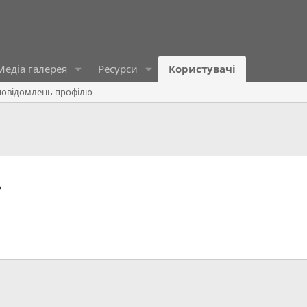
Медіа галерея
Ресурси
Користувачі
овідомлень профілю
ь