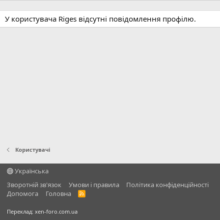
У користувача Riges відсутні повідомлення профілю.
Користувачі
Українська
Зворотній зв'язок
Умови і правила
Політика конфіденційності
Дoпoмoга
Головна
R
S
S
Переклад:
xen-foro.com.ua