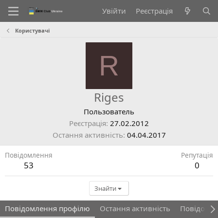
Увійти
Реєстрація
Користувачі
R
Riges
Пользователь
Реєстрація
27.02.2012
Остання активність
04.04.2017
Повідомлення
Репутація
53
0
Знайти
Повідомлення профілю
Остання активність
Повідомл