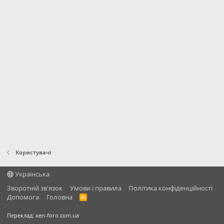
Користувачі
Українська
Зворотній зв'язок
Умови і правила
Політика конфіденційності
Дoпoмoга
Головна
R
S
S
Переклад:
xen-foro.com.ua