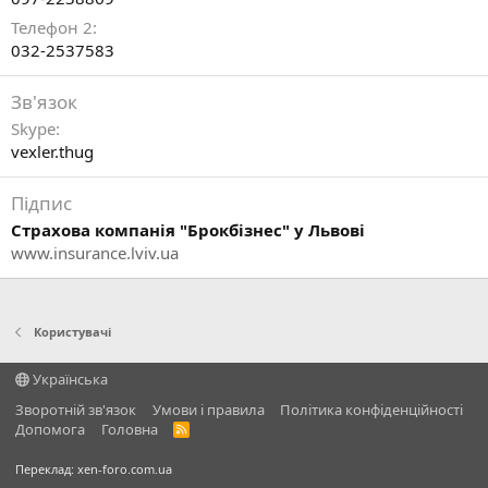
Телефон 2
032-2537583
Зв'язок
Skype
vexler.thug
Підпис
Страхова компанія "Брокбізнес" у Львові
www.insurance.lviv.ua
Користувачі
Українська
Зворотній зв'язок
Умови і правила
Політика конфіденційності
Дoпoмoга
Головна
R
S
S
Переклад:
xen-foro.com.ua