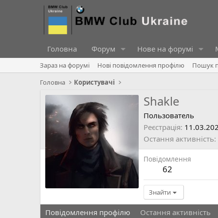
Головна
Форум
Нове на форумі
Зараз на форумі
Нові повідомлення профілю
Пошук п
Головна
Користувачі
Shakle
Пользователь
Реєстрація
11.03.20
Остання активність
Повідомлення
62
Знайти
Повідомлення профілю
Остання активність