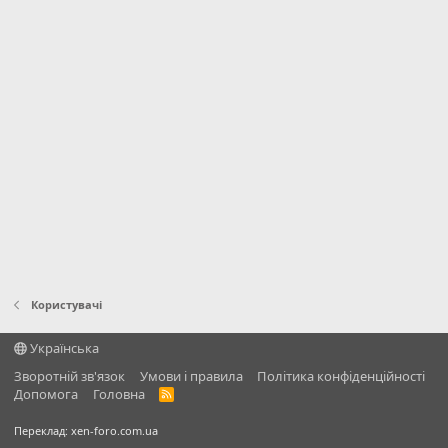
Користувачі
Українська
Зворотній зв'язок
Умови і правила
Політика конфіденційності
Дoпoмoга
Головна
R
S
S
Переклад:
xen-foro.com.ua