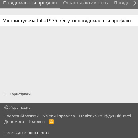
Повідомлення профілю
Остання активність
Повідомл
У користувача toha1975 відсутні повідомлення профілю.
Користувачі
Українська
Зворотній зв'язок
Умови і правила
Політика конфіденційності
Дoпoмoга
Головна
R
S
S
Переклад:
xen-foro.com.ua