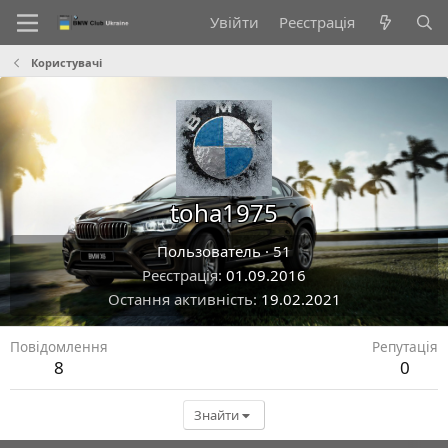
Увійти
Реєстрація
Користувачі
toha1975
Пользователь
·
51
Реєстрація
01.09.2016
Остання активність
19.02.2021
Повідомлення
Репутація
8
0
Знайти