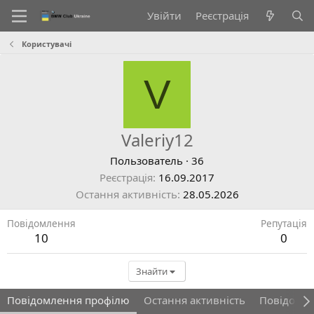
Увійти
Реєстрація
Користувачі
V
Valeriy12
Пользователь
·
36
Реєстрація
16.09.2017
Остання активність
28.05.2026
Повідомлення
Репутація
10
0
Знайти
Повідомлення профілю
Остання активність
Повідомл