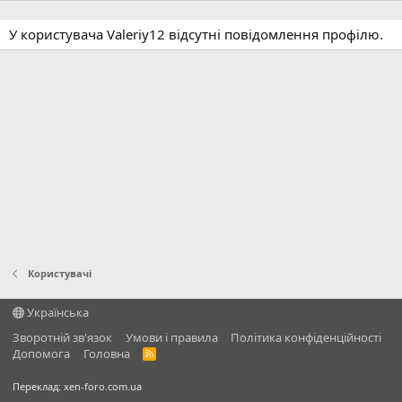
У користувача Valeriy12 відсутні повідомлення профілю.
Користувачі
Українська
Зворотній зв'язок
Умови і правила
Політика конфіденційності
Дoпoмoга
Головна
R
S
S
Переклад:
xen-foro.com.ua