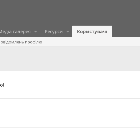
Медіа галерея
Ресурси
Користувачі
овідомлень профілю
ol