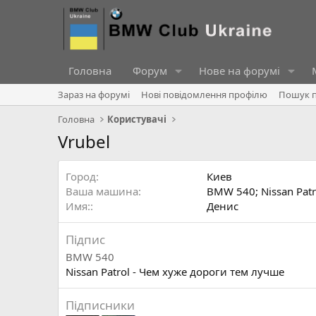
Головна
Форум
Нове на форумі
Зараз на форумі
Нові повідомлення профілю
Пошук п
Головна
Користувачі
Vrubel
Город
Киев
Ваша машина
BMW 540; Nissan Patr
Имя:
Денис
Підпис
BMW 540
Nissan Patrol - Чем хуже дороги тем лучше
Підписники