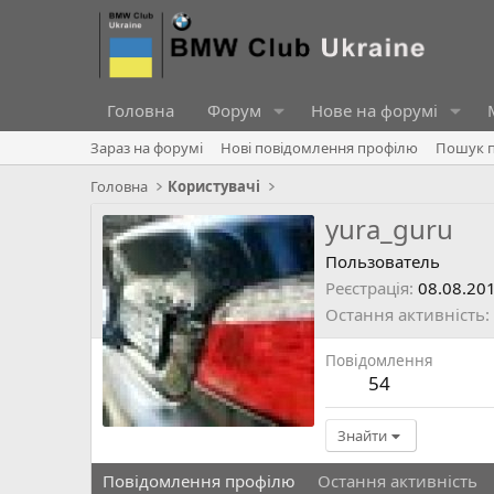
Головна
Форум
Нове на форумі
Зараз на форумі
Нові повідомлення профілю
Пошук п
Головна
Користувачі
yura_guru
Пользователь
Реєстрація
08.08.20
Остання активність
Повідомлення
54
Знайти
Повідомлення профілю
Остання активність