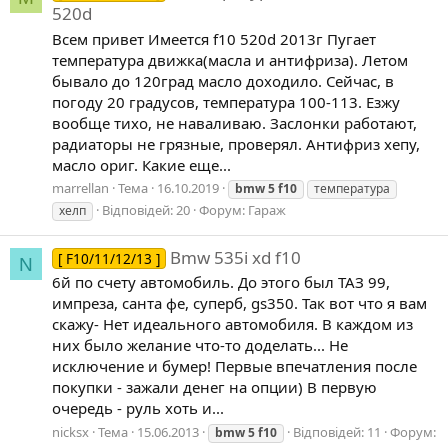
520d
Всем привет Имеется f10 520d 2013г Пугает
температура движка(масла и антифриза). Летом
бывало до 120град масло доходило. Сейчас, в
погоду 20 градусов, температура 100-113. Езжу
вообще тихо, не наваливаю. Заслонки работают,
радиаторы не грязные, проверял. Антифриз хепу,
масло ориг. Какие еще...
marrellan
Тема
16.10.2019
bmw
5
f10
температура
Відповідей: 20
Форум:
Гараж
хелп
Bmw 535i xd f10
[ F10/11/12/13 ]
N
6й по счету автомобиль. До этого был ТАЗ 99,
импреза, санта фе, суперб, gs350. Так вот что я вам
скажу- Нет идеального автомобиля. В каждом из
них было желание что-то доделать... Не
исключение и бумер! Первые впечатления после
покупки - зажали денег на опции) В первую
очередь - руль хоть и...
nicksx
Тема
15.06.2013
Відповідей: 11
Форум:
bmw
5
f10