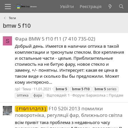
Увійти
Реєстрація
Теги
bmw 5 f10
Фара BMW 5 f10 f11 (7 410 735-02)
S
Добрый день. Имеется в наличии оптика в такой
комплектации и треснутым стеклом. Все крепления
и остальные части - целые. Приблизительные
стоимость на не битую фару, новое стекло и
замену, +/- понятны. Интересует: какая ее цена в
таком виде и сколько Вы бы предложили. Может
кому интересно...
spl
Тема
11.01.2021
bmw
5
bmw
5
f10
bmw
5
series
Відповідей: 1
Форум:
Барахолка :: Продам
оптика
фара
F10 520i 2013 помилки
[ F10/11/12/13 ]
поворотніка, регуляції фар, ближнього світла
всім привіт така проблема з недавнього часу