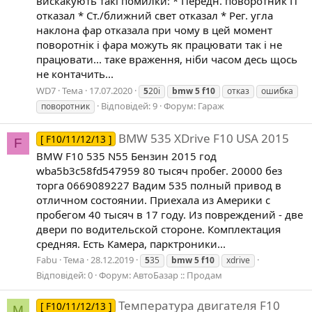
вискакують такі помилки: * Передн. поворотник П
отказал * Ст./ближний свет отказал * Рег. угла
наклона фар отказала при чому в цей момент
поворотнік і фара можуть як працювати так і не
працювати... таке враження, ніби часом десь щось
не контачить...
WD7
Тема
17.07.2020
5
20i
bmw
5
f10
отказ
ошибка
Відповідей: 9
Форум:
Гараж
поворотник
BMW 535 XDrive F10 USA 2015
[ F10/11/12/13 ]
F
BMW F10 535 N55 Бензин 2015 год
wba5b3c58fd547959 80 тысяч пробег. 20000 без
торга 0669089227 Вадим 535 полный привод в
отличном состоянии. Приехала из Америки с
пробегом 40 тысяч в 17 году. Из повреждений - две
двери по водительской стороне. Комплектация
средняя. Есть Камера, парктроники...
Fabu
Тема
28.12.2019
5
35
bmw
5
f10
xdrive
Відповідей: 0
Форум:
АвтоБазар :: Продам
Температура двигателя F10
[ F10/11/12/13 ]
M