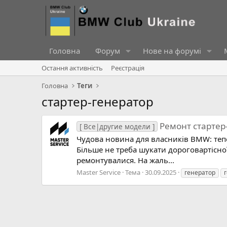
Головна
Форум
Нове на форумі
Остання активність
Реєстрація
Головна
Теги
стартер-генератор
Ремонт стартер
[ Все|другие модели ]
Чудова новина для власників BMW: тепер
Більше не треба шукати дороговартісної
ремонтувалися. На жаль...
Master Service
Тема
30.09.2025
генератор