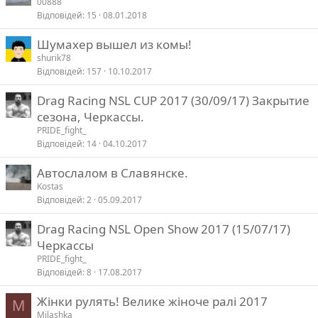
00888
Відповідей
15
08.01.2018
Шумахер вышел из комы!
shurik78
Відповідей
157
10.10.2017
Drag Racing NSL CUP 2017 (30/09/17) Закрытие
сезона, Черкассы.
PRIDE_fight_
Відповідей
14
04.10.2017
Автослалом в Славянске.
Kostas
Відповідей
2
05.09.2017
Drag Racing NSL Open Show 2017 (15/07/17)
Черкассы
PRIDE_fight_
Відповідей
8
17.08.2017
Жінки рулять! Велике жіноче ралі 2017
M
Milashka