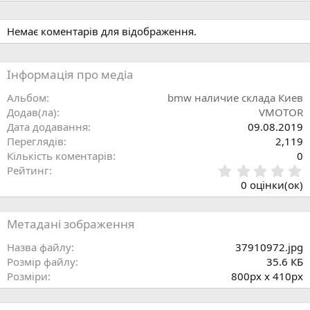
д
н
н
а
Немає коментарів для відображення.
я
Інформація про медіа
Альбом
bmw наличие склада Киев
Додав(ла)
VMOTOR
Дата додавання
09.08.2019
Переглядів
2,119
Кількість коментарів
0
0
Рейтинг
.
0 оцінки(ок)
0
0
з
Метадані зображення
і
р
Назва файлу
37910972.jpg
к
Розмір файлу
35.6 КБ
а
Розміри
800px x 410px
(
)