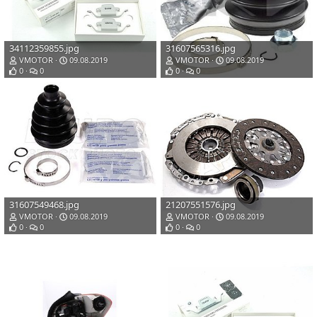
34112359855.jpg
31607565316.jpg
VMOTOR
09.08.2019
VMOTOR
09.08.2019
0
0
0
0
31607549468.jpg
21207551576.jpg
VMOTOR
09.08.2019
VMOTOR
09.08.2019
0
0
0
0