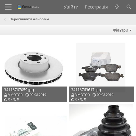
Увійти
Реєстрація
Переглянути альбоми
Фільтри
34116767059.jpg
34116763617.jpg
VMOTOR
09.08.2019
VMOTOR
09.08.2019
0
0
0
0