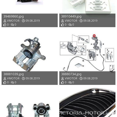
39469860.jpg
38910449.jpg
VMOTOR
09.08.2019
VMOTOR
09.08.2019
0
0
0
0
38881039.jpg
38880734.jpg
VMOTOR
09.08.2019
VMOTOR
09.08.2019
0
0
0
0