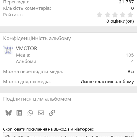
Переглядів
21,737
Кількість коментарів
0
0
Рейтинг
.
0 оцінки(ок)
0
0
з
Конфіденційність альбому
і
р
VMOTOR
к
Медіа
105
а
Альбоми
4
(
Можна переглядати медіа
Всі
)
Можна додати медіа
Лише власник альбому
Поділитися цим альбомом
Bluesky
LinkedIn
WhatsApp
E-mail
Посилання
Скопіювати посилання на BB-код з мініатюрою