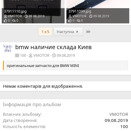
37911110.jpg
37911099.jpg
VMOTOR
09.08.2019
VMOTOR
09.08.2019
0
0
0
0
Останній
1 з 5
Наступна
bmw наличие склада Киев
100
VMOTOR
09.08.2019
оригинальные запчасти для BMW MINI
Немає коментарів для відображення.
Інформація про альбом
Власник альбому
VMOTOR
Дата створення
09.08.2019
Кількість елементів
100