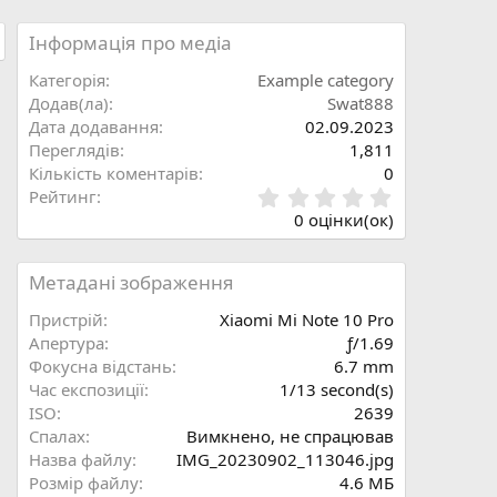
Інформація про медіа
Категорія
Example category
Додав(ла)
Swat888
Дата додавання
02.09.2023
Переглядів
1,811
Кількість коментарів
0
0
Рейтинг
.
0 оцінки(ок)
0
0
з
Метадані зображення
і
р
Пристрій
Xiaomi Mi Note 10 Pro
к
Aпертура
ƒ/1.69
а
Фокусна відстань
6.7 mm
(
Час експозиції
1/13 second(s)
и
ISO
2639
)
Спалах
Вимкнено, не спрацював
Назва файлу
IMG_20230902_113046.jpg
Розмір файлу
4.6 MБ