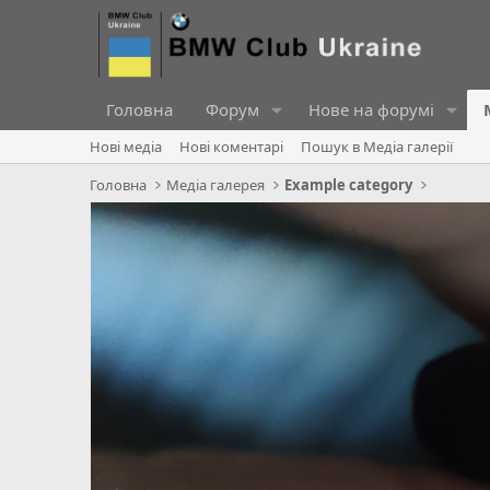
Головна
Форум
Нове на форумі
Нові медіа
Нові коментарі
Пошук в Медіа галерії
Головна
Медіа галерея
Example category
П