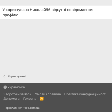
У користувача Николай56 відсутні повідомлення
профілю.
Користувачі
Українська
Зворотній зв'язок
Умови і правила
Політика конфіденційності
Дoпoмoга
Головна
R
S
S
Переклад:
xen-foro.com.ua