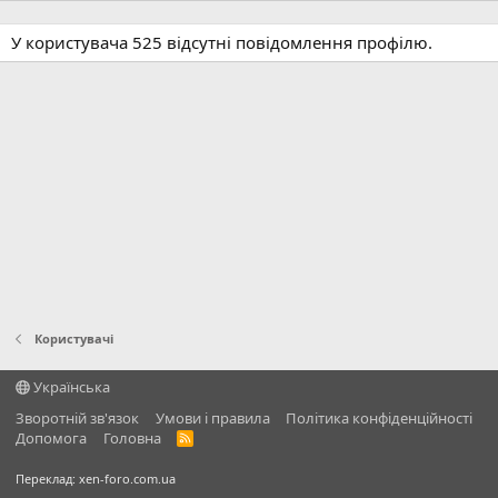
У користувача 525 відсутні повідомлення профілю.
Користувачі
Українська
Зворотній зв'язок
Умови і правила
Політика конфіденційності
Дoпoмoга
Головна
R
S
S
Переклад:
xen-foro.com.ua