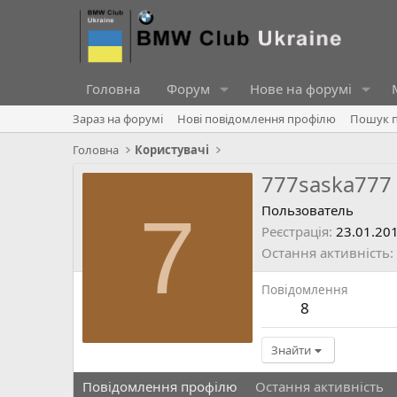
Головна
Форум
Нове на форумі
Зараз на форумі
Нові повідомлення профілю
Пошук п
Головна
Користувачі
777saska777
7
Пользователь
Реєстрація
23.01.20
Остання активність
Повідомлення
8
Знайти
Повідомлення профілю
Остання активність