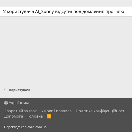
У користувача Al_Sunny відсутні повідомлення профілю.
Користувачі
Українська
Зворотній зв'язок
Умови і правила
Політика конфіденційності
Дoпoмoга
Головна
R
S
S
Переклад:
xen-foro.com.ua