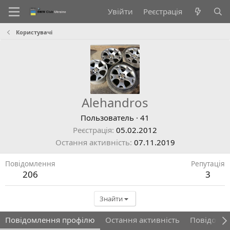
Увійти
Реєстрація
Користувачі
Alehandros
Пользователь
·
41
Реєстрація
05.02.2012
Остання активність
07.11.2019
Повідомлення
Репутація
206
3
Знайти
Повідомлення профілю
Остання активність
Повідомл