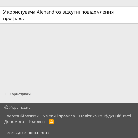
У користувача Alehandros відсутні повідомлення
профілю.
Користувачі
Українська
Зворотній зв'язок
Умови і правила
Політика конфіденційності
Дoпoмoга
Головна
R
S
S
Переклад:
xen-foro.com.ua