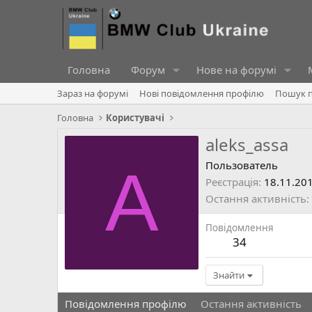
Головна
Форум
Нове на форумі
Зараз на форумі
Нові повідомлення профілю
Пошук п
Головна
Користувачі
aleks_assa
A
Пользователь
Реєстрація
18.11.20
Остання активність
Повідомлення
34
Знайти
Повідомлення профілю
Остання активність