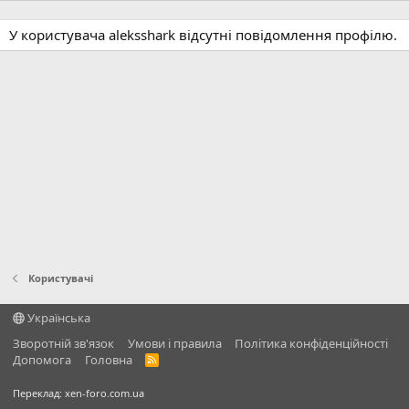
У користувача aleksshark відсутні повідомлення профілю.
Користувачі
Українська
Зворотній зв'язок
Умови і правила
Політика конфіденційності
Дoпoмoга
Головна
R
S
S
Переклад:
xen-foro.com.ua