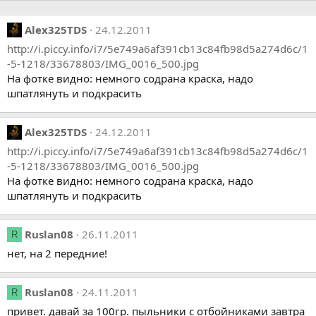
Alex325TDS
24.12.2011
http://i.piccy.info/i7/5e749a6af391cb13c84fb98d5a274d6c/1
-5-1218/33678803/IMG_0016_500.jpg
На фотке видно: немного содрана краска, надо
шпатлянуть и подкрасить
Alex325TDS
24.12.2011
http://i.piccy.info/i7/5e749a6af391cb13c84fb98d5a274d6c/1
-5-1218/33678803/IMG_0016_500.jpg
На фотке видно: немного содрана краска, надо
шпатлянуть и подкрасить
Ruslan08
26.11.2011
R
нет, на 2 передние!
Ruslan08
24.11.2011
R
привет. давай за 100гр. пыльники с отбойниками завтра