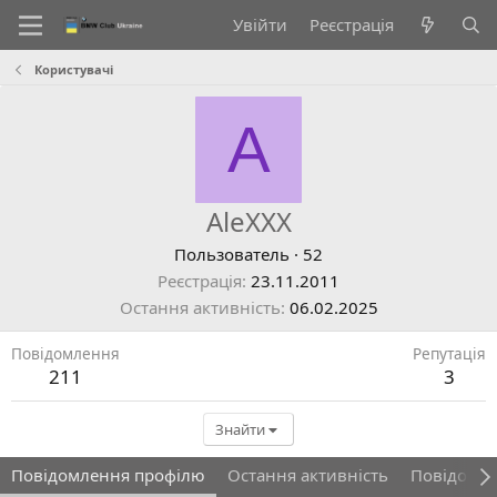
Увійти
Реєстрація
Користувачі
A
AleXXX
Пользователь
·
52
Реєстрація
23.11.2011
Остання активність
06.02.2025
Повідомлення
Репутація
211
3
Знайти
Повідомлення профілю
Остання активність
Повідомл