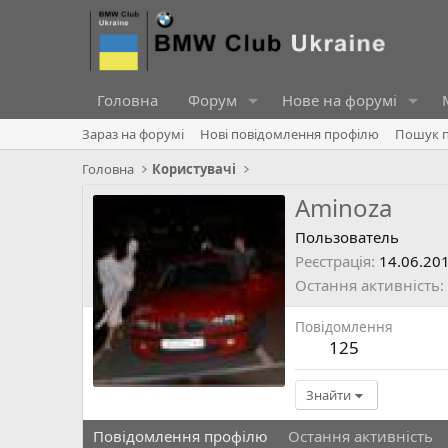
Головна
Форум
Нове на форумі
Зараз на форумі
Нові повідомлення профілю
Пошук п
Головна
Користувачі
Aminoza
Пользователь
Реєстрація
14.06.20
Остання активність
Повідомлення
125
Знайти
Повідомлення профілю
Остання активність