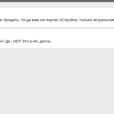
и продать, тогда вам на портал оСтройке, только актуальн
 Да - НЕТ! Это е-46..детка..