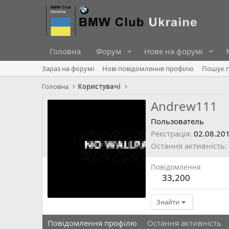
Головна
Форум
Нове на форумі
Зараз на форумі
Нові повідомлення профілю
Пошук п
Головна
Користувачі
Andrew111
Пользователь
Реєстрація
02.08.20
Остання активність
Повідомлення
33,200
Знайти
Повідомлення профілю
Остання активність