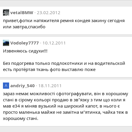
vetalBMW
23.02.2012
привет,фотки натяжителя ремня кондея закину сегодня
или завтра,спасибо
Vodoley7777
10.12.2011
Извеняюсь сидухи!!!
Без подогрева только подлокотники и на водительской
есть протёртая ткань фото выставлю поже
andriy_540
18.11.2011
A
зараз немає можливості сфотографувати, він в хорошому
стані в сірому кольорі продаю в зв"язку з тим що коли я
мав е34 я міняв вузький на широкий капот, в нього є
просто маленька майже не замітна м"ятинка, чайка теж в
хорошому стані.