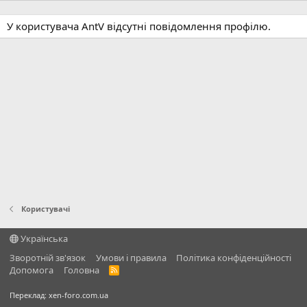
У користувача AntV відсутні повідомлення профілю.
Користувачі
Українська
Зворотній зв'язок
Умови і правила
Політика конфіденційності
Дoпoмoга
Головна
R
S
S
Переклад:
xen-foro.com.ua