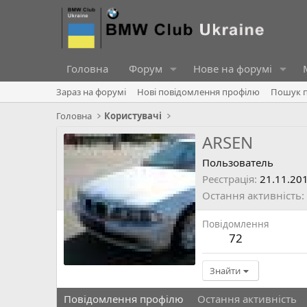
Головна
Форум
Нове на форумі
Зараз на форумі
Нові повідомлення профілю
Пошук п
Головна
Користувачі
ARSEN
Пользователь
Реєстрація
21.11.20
Остання активність
Повідомлення
72
Знайти
Повідомлення профілю
Остання активність