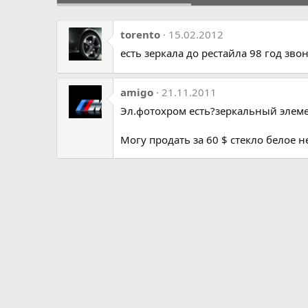
torento
15.02.2012
есть зеркала до рестайла 98 год зв
amigo
21.11.2011
Эл.фотохром есть?зеркальный элеме
Могу продать за 60 $ стекло белое н