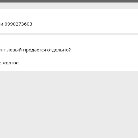
они 0990273603
нт левый продается отдельно?
е желтое.