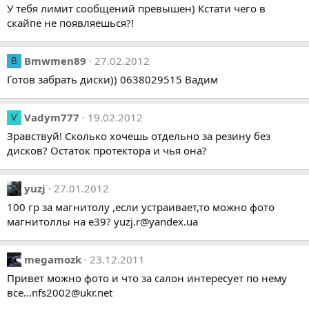
У тебя лимит сообщений превышен) Кстати чего в
скайпе не появляешься?!
Bmwmen89
27.02.2012
B
Готов забрать диски)) 0638029515 Вадим
Vadym777
19.02.2012
V
Зравствуй! Сколько хочешь отдельно за резину без
дисков? Остаток протектора и чья она?
yuzj
27.01.2012
100 гр за магнитолу ,если устраивает,то можно фото
магнитоллы на е39? yuzj.r@yandex.ua
megamozk
23.12.2011
Привет можно фото и что за салон интересует по нему
все...nfs2002@ukr.net