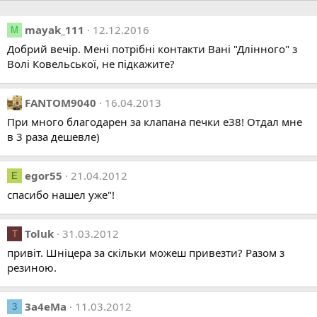
mayak_111
12.12.2016
M
Добрий вечір. Мені потрібні контакти Вані "Длінного" з
Волі Ковельської, не підкажите?
FANTOM9040
16.04.2013
При много благодарен за клапана печки е38! Отдал мне
в 3 раза дешевле)
egor55
21.04.2012
E
спасибо нашел уже"!
Toluk
31.03.2012
T
привіт. Шніцера за скільки можеш привезти? Разом з
резиною.
3a4eMa
11.03.2012
3