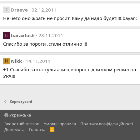
Draeve
02.12.2011
Не чего оно жрать не просит. Каму да надо будет!!!!:bayan:
baraxlush
28.11.2011
B
Спасибо за пороги ,стали отлично !!!
Nikk
14.11.2011
N
+1 Спасибо за консультацию,вопрос с движком решил на
УРА!!!
Користувачі
Українська
Зворотній зв'язок
Умови і правила
Політика конфіденційності
Дoпoмoга
Головна
R
S
S